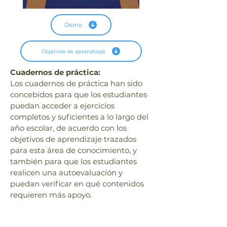
Cuaderno de Matemáticas
Demo
Nuestros libros de Matemáticas de la serie
H@bilidades de 1.° a 6.° de primaria
Objetivos de aprendizaje
vienen acompañados de cuadernos de
práctica, que permitirán aplicar los
Cuadernos de práctica:
conocimientos y procedimientos que los
Los cuadernos de práctica han sido 
estudiantes adquirieron al utilizar el libro de
texto de nuestra serie H@bilidades.
concebidos para que los estudiantes 
Algunas de las actividades los desafiarán
puedan acceder a ejercicios 
también a crear soluciones originales.
completos y suficientes a lo largo del 
año escolar, de acuerdo con los 
Los contenidos y procedimientos del área
de Matemáticas buscan contribuir a que
objetivos de aprendizaje trazados 
los estudiantes comprendan los elementos
para esta área de conocimiento, y 
que nos rodean en la vida cotidiana y en
también para que los estudiantes 
diversas áreas del conocimiento, lo cual
realicen una autoevaluación y 
les permite establecer relaciones entre
puedan verificar en qué contenidos 
dichos elementos y, sobre todo, resolver
problemas. Resolver problemas es una de
requieren más apoyo.
las Habilidades del Siglo XXI que
necesitamos ejercitar para tener mejores
oportunidades de aprendizaje y, en el